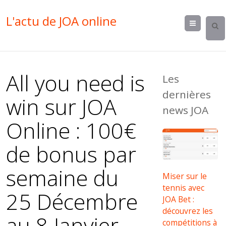
L'actu de JOA online
Menu
All you need is
Les
dernières
win sur JOA
news JOA
Online : 100€
de bonus par
semaine du
Miser sur le
tennis avec
25 Décembre
JOA Bet :
découvrez les
au 8 Janvier
compétitions à