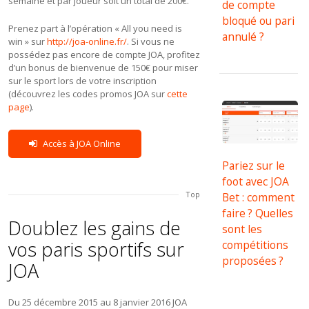
semaine et par joueur soit un total de 200€.
de compte
bloqué ou pari
Prenez part à l’opération « All you need is
annulé ?
win » sur
http://joa-online.fr/
. Si vous ne
possédez pas encore de compte JOA, profitez
d’un bonus de bienvenue de 150€ pour miser
sur le sport lors de votre inscription
(découvrez les codes promos JOA sur
cette
page
).
Accès à JOA Online
Pariez sur le
foot avec JOA
Top
Bet : comment
faire ? Quelles
Doublez les gains de
sont les
vos paris sportifs sur
compétitions
proposées ?
JOA
Du 25 décembre 2015 au 8 janvier 2016 JOA