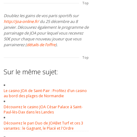
Top
Doublez les gains de vos paris sportifs sur
http://joa-online.fr/
du 25 décembre au 8
janvier. Découvrez également le programme de
parrainage de JOA pour lequel vous recevrez
50€ pour chaque nouveau joueur que vous
parrainerez (
détails de l’offre
).
Top
Sur le même sujet:
Le casino JOA de Saint-Pair : Profitez d'un casino
au bord des plages de Normandie
Découvrez le casino JOA César Palace à Saint-
Paul-lès-Dax dans les Landes
Découvrez le pari Duo de JOABet Turf et ces 3
variantes : le Gagnant, le Placé et l'Ordre