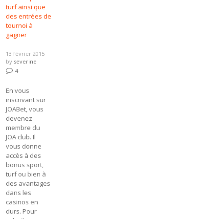
turf ainsi que
des entrées de
tournoi à
gagner
13 février 2015
by
severine
4
En vous
inscrivant sur
JOABet, vous
devenez
membre du
JOA club. Il
vous donne
accès à des
bonus sport,
turf ou bien à
des avantages
dans les
casinos en
durs. Pour