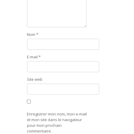
Nom
*
E-mail
*
Site web
Enregistrer mon nom, mon e-mail
et mon site dans le navigateur
pour mon prochain
commentaire.