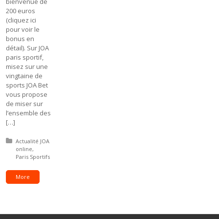
bienvenue de
200 euros
(cliquez ici
pour voir le
bonus en
détail). Sur JOA
paris sportif,
misez sur une
vingtaine de
sports JOA Bet
vous propose
de miser sur
l’ensemble des
[…]
Posted in:
Actualité JOA
online
Paris Sportifs
More