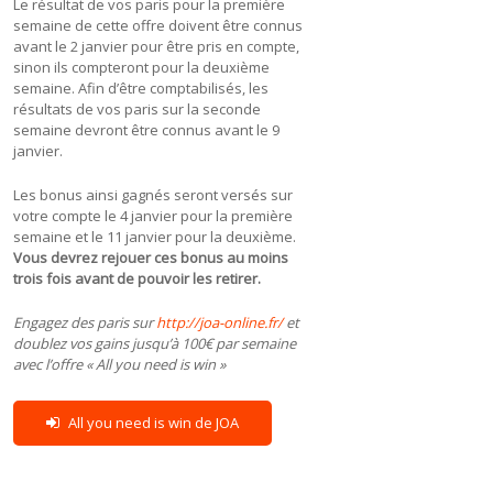
Le résultat de vos paris pour la première
semaine de cette offre doivent être connus
avant le 2 janvier pour être pris en compte,
sinon ils compteront pour la deuxième
semaine. Afin d’être comptabilisés, les
résultats de vos paris sur la seconde
semaine devront être connus avant le 9
janvier.
Les bonus ainsi gagnés seront versés sur
votre compte le 4 janvier pour la première
semaine et le 11 janvier pour la deuxième.
Vous devrez rejouer ces bonus au moins
trois fois avant de pouvoir les retirer.
Engagez des paris sur
http://joa-online.fr/
et
doublez vos gains jusqu’à 100€ par semaine
avec l’offre « All you need is win »
All you need is win de JOA