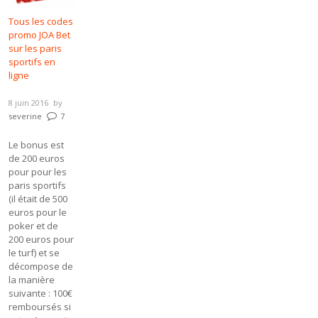
Tous les codes
promo JOA Bet
sur les paris
sportifs en
ligne
8 juin 2016
by
severine
7
Le bonus est
de 200 euros
pour pour les
paris sportifs
(il était de 500
euros pour le
poker et de
200 euros pour
le turf) et se
décompose de
la manière
suivante : 100€
remboursés si