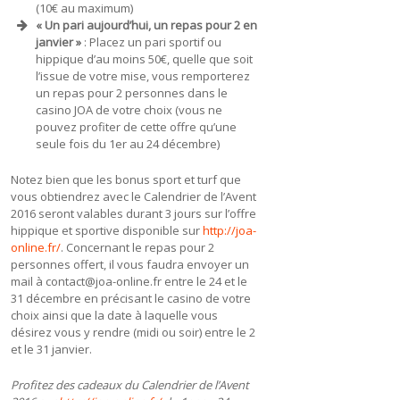
(10€ au maximum)
« Un pari aujourd’hui, un repas pour 2 en
janvier »
: Placez un pari sportif ou
hippique d’au moins 50€, quelle que soit
l’issue de votre mise, vous remporterez
un repas pour 2 personnes dans le
casino JOA de votre choix (vous ne
pouvez profiter de cette offre qu’une
seule fois du 1er au 24 décembre)
Notez bien que les bonus sport et turf que
vous obtiendrez avec le Calendrier de l’Avent
2016 seront valables durant 3 jours sur l’offre
hippique et sportive disponible sur
http://joa-
online.fr/
. Concernant le repas pour 2
personnes offert, il vous faudra envoyer un
mail à contact@joa-online.fr entre le 24 et le
31 décembre en précisant le casino de votre
choix ainsi que la date à laquelle vous
désirez vous y rendre (midi ou soir) entre le 2
et le 31 janvier.
Profitez des cadeaux du Calendrier de l’Avent