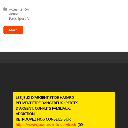
Posted in:
Actualité JOA
online
Paris Sportifs
More
LES JEUX D'ARGENT ET DE HASARD
PEUVENT ÊTRE DANGEREUX : PERTES
D'ARGENT, CONFLITS FAMILIAUX,
ADDICTION.
RETROUVEZ NOS CONSEILS SUR
https://www.joueurs-info-service.fr
(09-