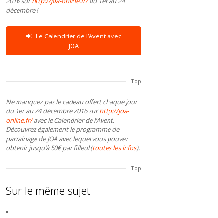
2016 sur
http://joa-online.fr/
du 1er au 24
décembre !
Le Calendrier de l’Avent avec
JOA
Top
Ne manquez pas le cadeau offert chaque jour
du 1er au 24 décembre 2016 sur
http://joa-
online.fr/
avec le Calendrier de l’Avent.
Découvrez également le programme de
parrainage de JOA avec lequel vous pouvez
obtenir jusqu’à 50€ par filleul (
toutes les infos
).
Top
Sur le même sujet: