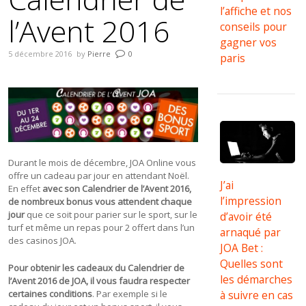
l’affiche et nos
l’Avent 2016
conseils pour
gagner vos
5 décembre 2016
by
Pierre
0
paris
Durant le mois de décembre, JOA Online vous
offre un cadeau par jour en attendant Noël.
J’ai
En effet
avec son Calendrier de l’Avent 2016,
l’impression
de nombreux bonus vous attendent chaque
jour
que ce soit pour parier sur le sport, sur le
d’avoir été
turf et même un repas pour 2 offert dans l’un
arnaqué par
des casinos JOA.
JOA Bet :
Quelles sont
Pour obtenir les cadeaux du Calendrier de
les démarches
l’Avent 2016 de JOA, il vous faudra respecter
certaines conditions
. Par exemple si le
à suivre en cas