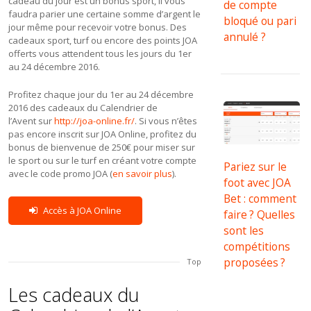
cadeau du jour est un bonus sport, il vous
de compte
faudra parier une certaine somme d’argent le
bloqué ou pari
jour même pour recevoir votre bonus. Des
annulé ?
cadeaux sport, turf ou encore des points JOA
offerts vous attendent tous les jours du 1er
au 24 décembre 2016.
Profitez chaque jour du 1er au 24 décembre
2016 des cadeaux du Calendrier de
l’Avent sur
http://joa-online.fr/
. Si vous n’êtes
pas encore inscrit sur JOA Online, profitez du
bonus de bienvenue de 250€ pour miser sur
le sport ou sur le turf en créant votre compte
Pariez sur le
avec le code promo JOA (
en savoir plus
).
foot avec JOA
Bet : comment
Accès à JOA Online
faire ? Quelles
sont les
compétitions
proposées ?
Top
Les cadeaux du