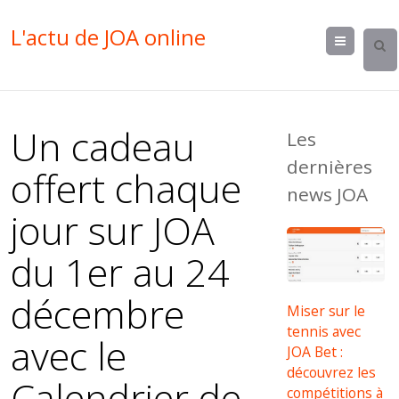
L'actu de JOA online
Menu
Un cadeau
Les
dernières
offert chaque
news JOA
jour sur JOA
du 1er au 24
décembre
Miser sur le
tennis avec
avec le
JOA Bet :
découvrez les
Calendrier de
compétitions à