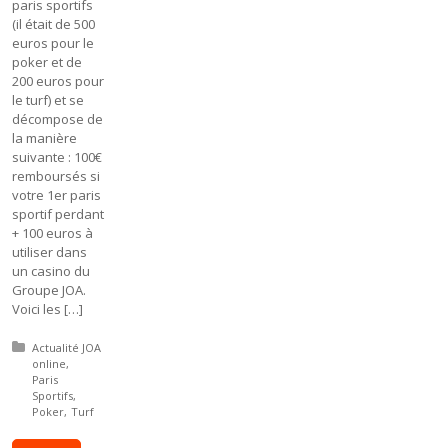
paris sportifs
(il était de 500
euros pour le
poker et de
200 euros pour
le turf) et se
décompose de
la manière
suivante : 100€
remboursés si
votre 1er paris
sportif perdant
+ 100 euros à
utiliser dans
un casino du
Groupe JOA.
Voici les […]
Posted in:
Actualité JOA
online
Paris
Sportifs
Poker
Turf