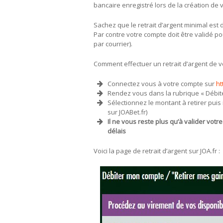
bancaire enregistré lors de la création de 
Sachez que le retrait d’argent minimal est
Par contre votre compte doit être validé po
par courrier).
Comment effectuer un retrait d’argent de 
Connectez vous à votre compte sur
ht
Rendez vous dans la rubrique « Débit
Sélectionnez le montant à retirer puis
sur JOABet.fr)
Il ne vous reste plus qu’à valider vot
délais
Voici la page de retrait d’argent sur JOA.fr
: