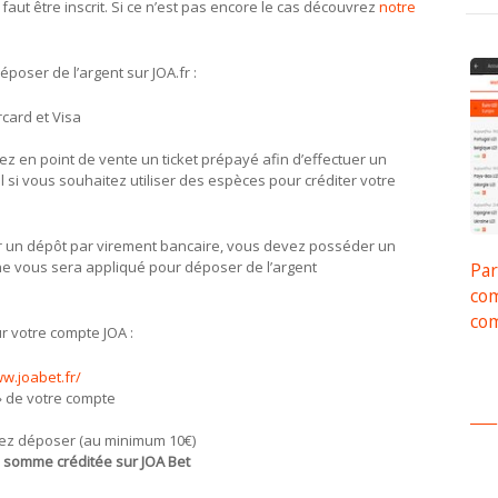
 faut être inscrit. Si ce n’est pas encore le cas découvrez
notre
époser de l’argent sur JOA.fr
:
rcard et Visa
ez en point de vente un ticket prépayé afin d’effectuer un
l si vous souhaitez utiliser des espèces pour créditer votre
er un dépôt par virement bancaire, vous devez posséder un
 ne vous sera appliqué pour déposer de l’argent
Par
com
com
r votre compte JOA
:
w.joabet.fr/
» de votre compte
tez déposer (au minimum 10€)
la somme créditée sur JOA Bet