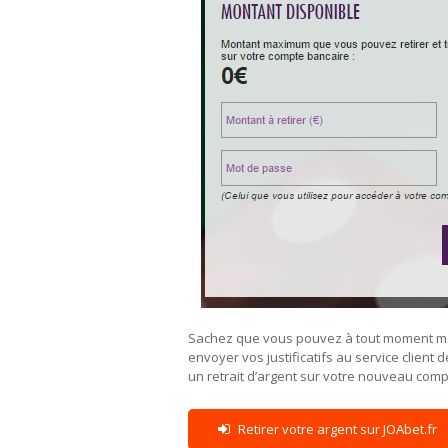
Sachez que vous pouvez à tout moment mod
envoyer vos justificatifs au service client 
un retrait d’argent sur votre nouveau comp
Retirer votre argent sur JOAbet.fr