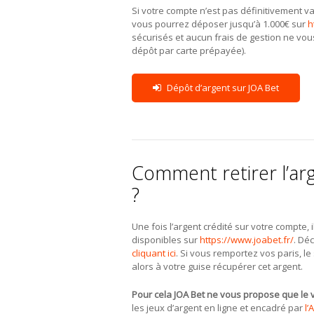
Si votre compte n’est pas définitivement va
vous pourrez déposer jusqu’à 1.000€ sur
h
sécurisés et aucun frais de gestion ne vous
dépôt par carte prépayée).
Dépôt d’argent sur JOA Bet
Comment retirer l’ar
?
Une fois l’argent crédité sur votre compte, i
disponibles sur
https://www.joabet.fr/
. Dé
cliquant ici
. Si vous remportez vos paris, 
alors à votre guise récupérer cet argent.
Pour cela JOA Bet ne vous propose que le 
les jeux d’argent en ligne et encadré par
l’