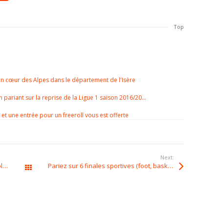
Top
in cœur des Alpes dans le département de l'Isère
n pariant sur la reprise de la Ligue 1 saison 2016/20...
t une entrée pour un freeroll vous est offerte
Next:
Le pari système de JOA Online : Placez plusieurs combinaisons de paris sportifs avec un droit à l’erreur
Pariez sur 6 finales sportives (foot, basket et rugby) avec JOA Online du 24 mai au 24 juin 2017
Tous les articles