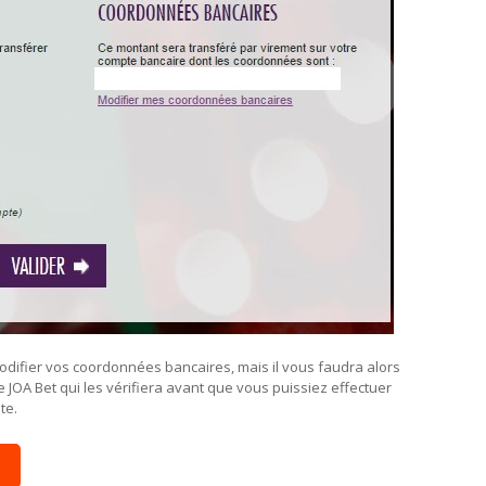
ifier vos coordonnées bancaires, mais il vous faudra alors
de JOA Bet qui les vérifiera avant que vous puissiez effectuer
te.