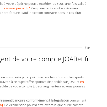
lidé votre dépôt ne pourra excéder les 500€, une fois validé
ttps://www.joabet.fr/
. Ces paiements sont entièrement
 sera facturé (sauf indication contraire dans le cas d’un
Top
gent de votre compte JOABet.fr
l ne vous reste plus qu’à miser sur le turf ou sur les sports
couvrez à ce sujet l’offre sportive disponible sur JOA Bet
en
le solde de votre compte joueur augmentera et vous pourrez
virement bancaire conformément à la législation
concernant
ANJ
. Ce virement ne pourra être effectué que sur le compte