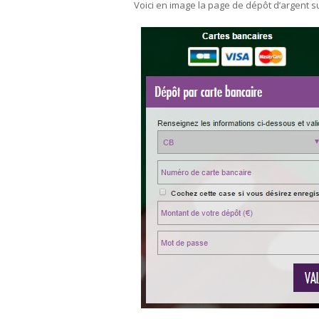
Voici en image la page de dépôt d’argent s