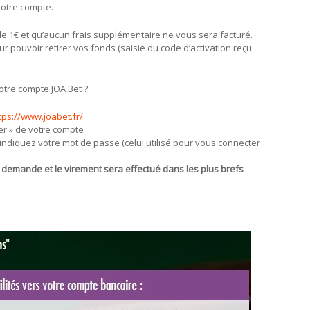
votre compte.
 de 1€ et qu’aucun frais supplémentaire ne vous sera facturé.
ur pouvoir retirer vos fonds (saisie du code d’activation reçu
votre compte JOA Bet
?
tps://www.joabet.fr/
er » de votre compte
 indiquez votre mot de passe (celui utilisé pour vous connecter
re demande et le virement sera effectué dans les plus brefs