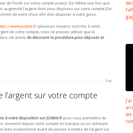
déc
ser de fonds sur votre compte joueur. De même une fois que
nc augmenté l’argent dont vous disposez sur votre compte JOA
l’a
somme de votre choix afin d’en disposer à votre guise.
gag
ttps://www.joabet.fr/
plusieurs moyens sont mis à votre
argent de votre compte, vous ne pouvez utiliser que le
ans cet article
de découvrir la procédure pour déposer et
Top
l’argent sur votre compte
J’a
arn
les
s à votre disposition sur JOABet.fr
pour vous permettre de
com
aire, virement depuis votre compte en banque ou en achetant
ais bien évidemment avant de penser à mettre de l’argent sur