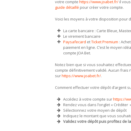
votre compte
https://www.joabet.fr/
il vous
guide détaillé
pour créer votre compte.
Voici les moyens à votre disposition pour d
La carte bancaire : Carte Bleue, Maste
Le virement bancaire
Paysafecard
et
Ticket Premium
: Achet
paiement en ligne. C’est le moyen idéa
compte JOA Bet.
Notez bien que si vous souhaitez effectu
compte définitivement validé. Aucun frais
sur
https://www.joabet.fr/
.
Comment effectuer votre dépôt d’argent su
Accédez à votre compte sur
https://ww
Rendez vous dans l’onglet « Créditer 
Sélectionnez votre moyen de dépôt
Indiquez le montant que vous souhai
Validez votre dépôt puis profitez de 