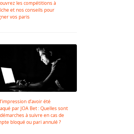
ouvrez les compétitions à
ffiche et nos conseils pour
ner vos paris
i l’impression d’avoir été
aqué par JOA Bet : Quelles sont
 démarches à suivre en cas de
pte bloqué ou pari annulé ?