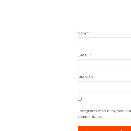
Nom
*
E-mail
*
Site web
Enregistrer mon nom, mon e-m
commentaire.