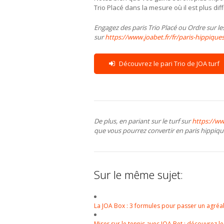
Trio Placé dans la mesure où il est plus diff
Engagez des paris Trio Placé ou Ordre sur l
sur
https://www.joabet.fr/fr/paris-hippique
Découvrez le pari Trio de JOA turf
De plus, en pariant sur le turf sur
https://ww
que vous pourrez convertir en paris hippiqu
Sur le même sujet:
La JOA Box : 3 formules pour passer un agré
Miser sur le tennis avec JOA Bet : découvrez le