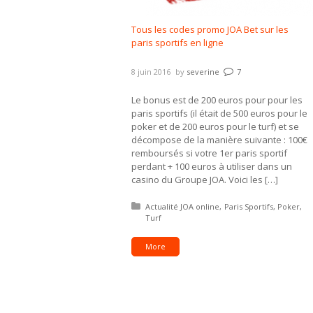
Tous les codes promo JOA Bet sur les
paris sportifs en ligne
8 juin 2016
by
severine
7
Le bonus est de 200 euros pour pour les
paris sportifs (il était de 500 euros pour le
poker et de 200 euros pour le turf) et se
décompose de la manière suivante : 100€
remboursés si votre 1er paris sportif
perdant + 100 euros à utiliser dans un
casino du Groupe JOA. Voici les […]
Posted in:
Actualité JOA online
Paris Sportifs
Poker
Turf
More