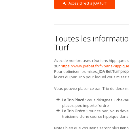
Accès direct à JOA turf
Toutes les informatio
Turf
Avec de nombreuses réunions hippiques s
sur
https://www.joabet.fr/fr/paris-hippiqu
Pour optimiser les mises,
JOA Bet Turf pro
le cas du pari Trio pour lequel vous mise
Vous pouvez placer ce pari Trio de deux m
Le Trio Placé
: Vous désignez 3 chevau
places, peu importe l’ordre
Le Trio Ordre
: Pour ce pari, vous deve
troisième d’une course hippique dans 
Notez bien que vos gains seront plus impor