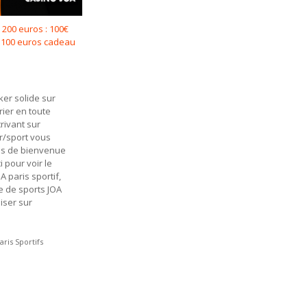
 200 euros : 100€
 100 euros cadeau
er solide sur
ier en toute
rivant sur
fr/sport vous
us de bienvenue
i pour voir le
A paris sportif,
e de sports JOA
iser sur
aris Sportifs