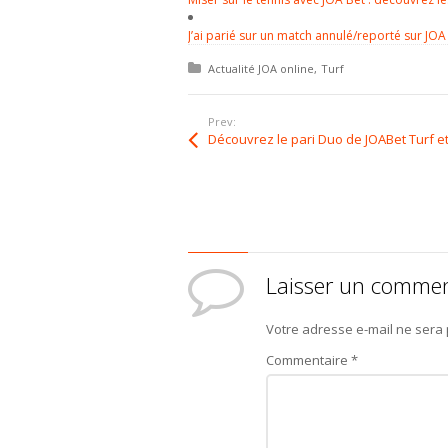
J’ai parié sur un match annulé/reporté sur JOA
Posted in:
Actualité JOA online
Turf
Prev:
Laisser un commen
Votre adresse e-mail ne sera 
Commentaire
*