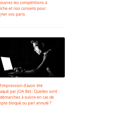
ouvrez les compétitions à
ffiche et nos conseils pour
ner vos paris
i l’impression d’avoir été
aqué par JOA Bet : Quelles sont
 démarches à suivre en cas de
pte bloqué ou pari annulé ?