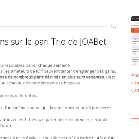
Top
ns sur le pari Trio de JOABet
ur lesquelles parier chaque semaine
es
, les amateurs de turf peuvent tenter d’engranger des gains.
Par
pose de nombreux paris déclinés en plusieurs variantes
. C’est
com
z sur 3 chevaux d’une même course hippique.
com
anières différentes
:
x d’une même course qui doivent terminer aux 3 premières
z trouver les 3 chevaux qui termineront premier, second et
l’ordre
tants, à mise égale, si vous placez un Trio Ordre plutôt qu’un