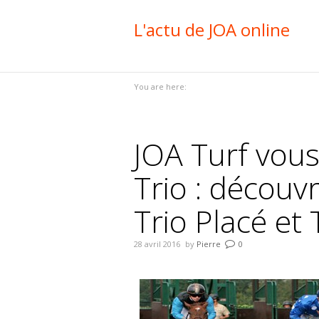
L'actu de JOA online
You are here:
JOA Turf vous
Trio : découvr
Trio Placé et
28 avril 2016
by
Pierre
0