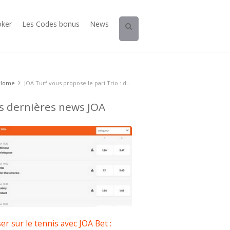
oker
Les Codes bonus
News
Home
JOA Turf vous propose le pari Trio : découvrez les variantes Trio Placé et Trio Ordre
s dernières news JOA
er sur le tennis avec JOA Bet :