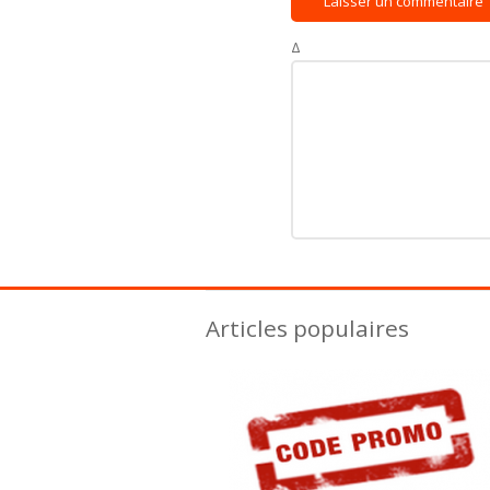
Δ
Articles populaires